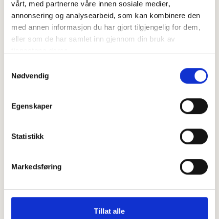
vårt, med partnerne våre innen sosiale medier,
annonsering og analysearbeid, som kan kombinere den
med annen informasjon du har gjort tilgjengelig for dem,
eller som de har samlet inn gjennom din bruk av
tjenestene deres.
Samtykkevalg
Nødvendig
Egenskaper
Statistikk
Finner du ikke ledig time?
Sjekk nærliggende
Markedsføring
avdelinger
Tillat alle