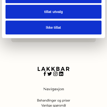
Lakkbar Ålesund Storsenter
400 36 340
tillat utvalg
alesund_storsenter@lakkbar.no
Følg oss på instagram
Ikke tillat
BOOK NÅ
Navigasjon
Behandlinger og priser
Vanlige spørsmål