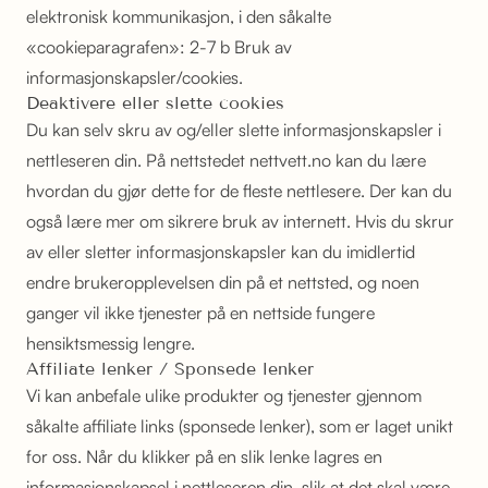
elektronisk kommunikasjon, i den såkalte
«cookieparagrafen»:
2-7 b Bruk av
informasjonskapsler/cookies.
Deaktivere eller slette cookies
Du kan selv skru av og/eller slette informasjonskapsler i
nettleseren din. På nettstedet
nettvett.no
kan du lære
hvordan du gjør dette for de fleste nettlesere. Der kan du
også lære mer om
sikrere bruk av internett.
Hvis du skrur
av eller sletter informasjonskapsler kan du imidlertid
endre brukeropplevelsen din på et nettsted, og noen
ganger vil ikke tjenester på en nettside fungere
hensiktsmessig lengre.
Affiliate lenker / Sponsede lenker
Vi kan anbefale ulike produkter og tjenester gjennom
såkalte affiliate links (sponsede lenker), som er laget unikt
for oss. Når du klikker på en slik lenke lagres en
informasjonskapsel i nettleseren din, slik at det skal være