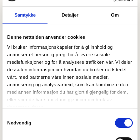
personopplysninger som kontaktinformasjon, CV og
Samtykke
Detaljer
Om
andre opplysninger vi trenger for å kunne vurdere
søknaden din. Behandlingsgrunnlaget er
personvernforordningen artikkel 6 nr. 1 b) avtale, og
Denne nettsiden anvender cookies
eventuelt artikkel 9 nr. 2 b) og h) dersom søknaden din
Vi bruker informasjonskapsler for å gi innhold og
inneholder særlige kategorier personopplysninger.
annonser et personlig preg, for å levere sosiale
Opplysningene lagres så lenge det er relevant for
mediefunksjoner og for å analysere trafikken vår. Vi deler
formålet, og slettes deretter.
dessuten informasjon om hvordan du bruker nettstedet
vårt, med partnerne våre innen sosiale medier,
For ansatte behandler vi personopplysninger som nevnt
annonsering og analysearbeid, som kan kombinere den
over, i tillegg til opplysninger som er nødvendig for å
med annen informasjon du har gjort tilgjengelig for dem,
kunne utbetale lønn og ellers administrere
eller som de har samlet inn gjennom din bruk av
arbeidsforholdet. Behandlingsgrunnlaget for dette er
tjenestene deres.
personvernforordningen artikkel 6 nr. 1 b), og eventuelt
Samtykkevalg
artikkel 9 nr. 2 b) og h) ved særlige kategorier
Nødvendig
personopplysninger. Opplysninger om ansatte slettes som
hovedregel når arbeidsforholdet opphører, med mindre